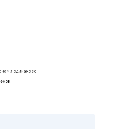
онами одинаково.
енок.