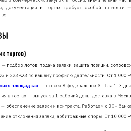
ых и коммерческих закупок в России: значительная част
я, документация в торгах требует особой точности 
тво.
КВЫ
к торгов)
ч
— подбор лотов, подача заявки, защита позиции, сопровож
З и 223-ФЗ по вашему профилю деятельности. От 1 000 ₽
овых площадках
— на всех 8 федеральных ЭТП за 1–3 дня.
ия в торгах — выпуск за 1 рабочий день, доставка в Москв
— обеспечение заявки и контракта. Работаем с 30+ банка
ние отклонения заявки, арбитражные споры. От 10 000 ₽