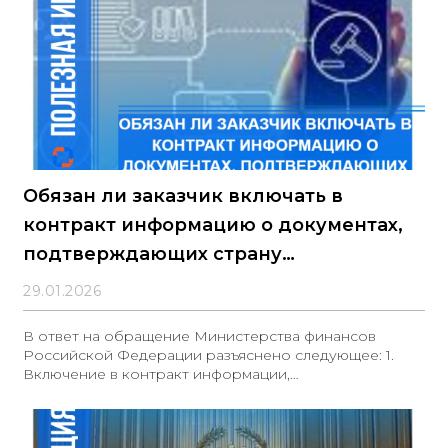
Обязан ли заказчик включать в
контракт информацию о документах,
подтверждающих страну
происхождения товара?
29.01.2026
В ответ на обращение Министерства финансов
Российской Федерации разъяснено следующее: 1.
Включение в контракт информации,
подтверждающей страну происхождения товара, с
целью применения положений постановления № 1875
и Федерального закона № 44-ФЗ не предусмотрено и