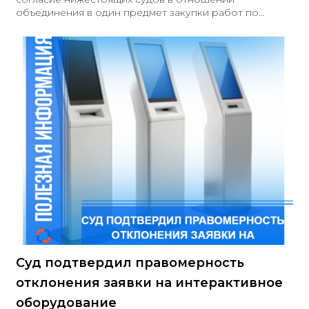
объединения в один предмет закупки работ по
ремонту и содержанию дорог в пяти районах
Иркутской области на сумму 991 млн рублей. Суд
пришел к выводу, что такое объединение нарушает
часть 2 статьи 8, пункт 1 части 1 статьи 33 № 44-ФЗ, так
как оно ограничивает количество участников закупки,
а также значительно увеличивает размер
обеспечения заявки и обеспечения исполнения
контракта
Суд подтвердил правомерность
отклонения заявки на интерактивное
оборудование