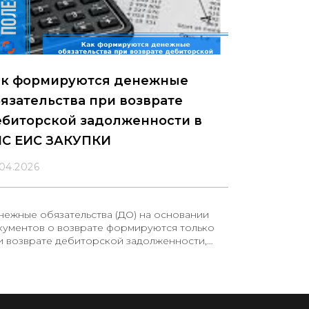
ак формируются денежные
язательства при возврате
ебиторской задолженности в
ИС ЕИС ЗАКУПКИ
.04.2026
нежные обязательства (ДО) на основании
кументов о возврате формируются только
и возврате дебиторской задолженности,
зникшей по исполненным авансовым ДО
ошлых лет. Основанием для такого ДО
ляется платежный документ, по которому
уществлен возврат дебиторской
долженности.При автоматическом