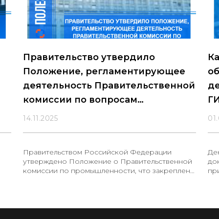
Правительство утвердило
К
Положение, регламентирующее
об
деятельность Правительственной
д
комиссии по вопросам
Г
промышленности
14.11.2025
01
Правительством Российской Федерации
Де
утверждено Положение о Правительственной
до
комиссии по промышленности, что закреплено
пр
постановлением от 7 ноября 2025 года № 1754,
во
опубликованным на официальном портале
пр
правовой информации. Новая комиссия
яв
создана на базе Правительственной комиссии
ос
по импортозамещению и призвана
за