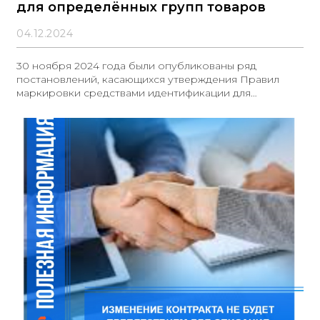
для определённых групп товаров
04.12.2024
30 ноября 2024 года были опубликованы ряд
постановлений, касающихся утверждения Правил
маркировки средствами идентификации для
следующих категорий товаров: - парфюмерно-
косметической продукции и товаров бытовой химии,
упакованных в потребительскую упаковку;-
бакалейной и иной пищевой продукции, упакованной
в потребительскую упаковку;- смазочных материалов
и специальных автомобильных жидкостей. Согласно
данным постановлениям, участники оборота обязаны
предоставлять информацию о маркировке указанных
товарных групп в информационную систему