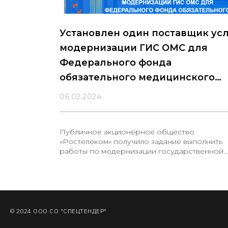
Установлен один поставщик ус
модернизации ГИС ОМС для
Федерального фонда
обязательного медицинского
страхования
06.02.2024
Публичное акционерное общество
«Ростелеком» получило задание выполнить
работы по модернизации государственной
информационной системы обязательного
медицинского страхования (ГИС ОМС) и
обеспечить ее взаимодействие с единой
государственной системой в сфере
здравоохранения
© 2024 ООО СО "СПЕЦТЕНДЕР"