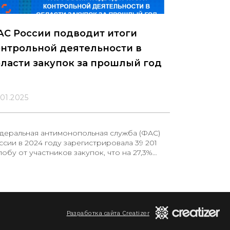
АС России подводит итоги
нтрольной деятельности в
ласти закупок за прошлый год
.01.2025
деральная антимонопольная служба (ФАС)
ссии в 2024 году зарегистрировала 39 201
обу от участников закупок, что на 27,3%
ньше по сравнению с аналогичным
риодом 2023 года. Из общего числа
ступивших жалоб по существу было
смотрено 31 769. Это на 31% меньше, чем в
едыдущем году. Снижение количества
ссматриваемых жалоб обусловлено тем, что
Разработка сайта Creatizer
2024 года ФАС перестала принимать