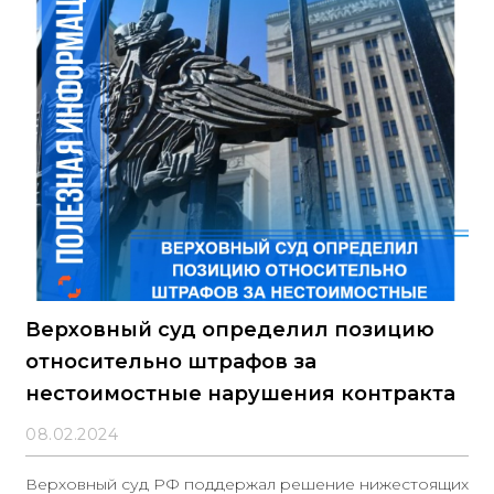
конкретных товаров (ЕККТ), применяемого при
закупках малого объёма у единственного поставщика
по п. 4 и 5 ч. 1 ст. 93 Закона № 44-ФЗ. Поводом стало
обращение Ассоциации предприятий индустрии
детских товаров
Верховный суд определил позицию
относительно штрафов за
нестоимостные нарушения контракта
08.02.2024
Верховный суд РФ поддержал решение нижестоящих