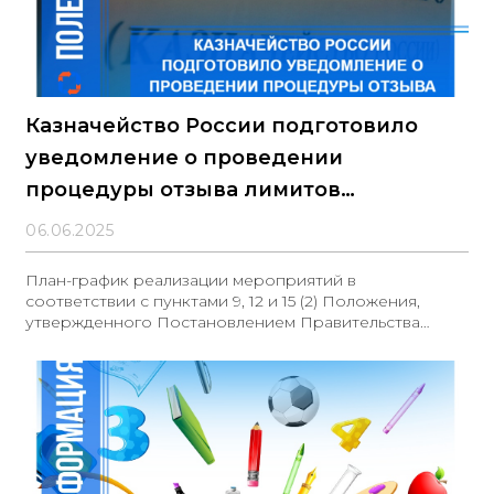
Казначейство России подготовило
уведомление о проведении
процедуры отзыва лимитов
бюджетных обязательств
06.06.2025
План-график реализации мероприятий в
соответствии с пунктами 9, 12 и 15 (2) Положения,
утвержденного Постановлением Правительства
Российской Федерации от 09.12.2017 № 1496,
направлен в Управления Федерального казначейства
по субъектам Российской Федерации. Также
предоставлены разъяснения относительно
необходимости формирования получателями
бюджетных средств информации о лимитах
бюджетных обязательств, которые не подлежат
отзыву согласно указанному постановлению с