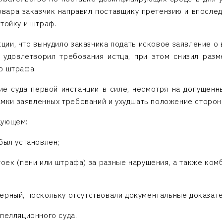
товара заказчик направил поставщику претензию и впослед
тойку и штраф.
ции, что вынудило заказчика подать исковое заявление о
о удовлетворил требования истца, при этом снизил разм
р штрафа.
е суда первой инстанции в силе, несмотря на допущенн
рамки заявленных требований и ухудшать положение сторон
дующем:
был установлен;
тоек (пени или штрафа) за разные нарушения, а также ком
ерный, поскольку отсутствовали документальные доказате
пелляционного суда.