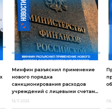
Минфин разъяснил применение
П
х
нового порядка
п
санкционирования расходов
об
учреждений с лицевыми счетами
в ТОФК
16.11.2025
06.