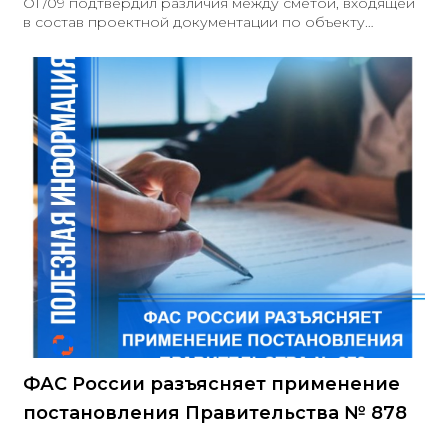
ОГ/09 подтвердил различия между сметой, входящей
в состав проектной документации по объекту
капитального строительства, и сметой (ценой работ) к
договору подряда.Сметная стоимость строительства
используется при формировании НМЦК по закупкам
на строительство, реконструкцию, капитальный
ремонт, снос объектов капитального строительства и
сохранение объектов культурного наследия
ФАС России разъясняет применение
постановления Правительства № 878