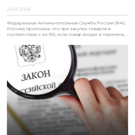
24.01.2024
Федеральная Антимонопольная Служба России (ФАС
России) прояснила, что при закупке товаров в
соответствии с 44-ФЗ, если товар входит в перечень,
утвержденный Постановлением № 878, заказчику
необходимо указать ограничения в извещении о
проведении закупки согласно Постановлению № 878.
Такое разъяснение ФАС России содержится в ответе
на запрос относительно законности отсутствия
установленных ограничений в соответствии с
Постановлением № 878 при проведении закупок
работ (услуг), при которых поставляется товар из
перечня радиоэлектронной продукции