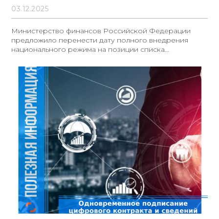
03.12.2025
Министерство финансов Российской Федерации
предложило перенести дату полного внедрения
национального режима на позиции списка
стратегически значимых лекарственных средств на 1
июля 2026 года. В пояснительной записке к проекту
разработчик отметил, что данное решение
обусловлено необходимостью синхронизации
сроков начала действия механизма закупок с
утверждением обновленного перечня