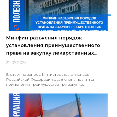
Минфин разъяснил порядок
установления преимущественного
права на закупку лекарственных
препаратов, не включённых в
22.07.2025
перечень ЖНВЛП
В ответ на запрос Министерства финансов
Российской Федерации разъяснена практика
применения преимущества при закупке
лекарственных препаратов в рамках действующего
правового регулирования. В соответствии с
положениями Постановления Правительства
Российской Федерации от 30 декабря 2015 г. № 1875
(далее — Постановление № 1875), преимущество при
закупках лекарственных средств применяется в