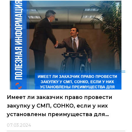
национального режима. Проект включает, в
частности, следующие изменения: - Предлагается
объединить действующие постановления
Правительства Российской Федерации № 102, № 878
и № 617 в рамках одного перечня и одного
постановления
Имеет ли заказчик право провести
закупку у СМП, СОНКО, если у них
установлены преимущества для
организаций инвалидов?
07.03.2024