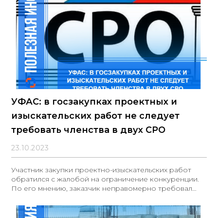
номера на объектах
УФАС: в госзакупках проектных и
изыскательских работ не следует
требовать членства в двух СРО
23.10.2023
Участник закупки проектно-изыскательских работ
обратился с жалобой на ограничение конкуренции.
По его мнению, заказчик неправомерно требовал
наличие членства в двух саморегулируемых
организациях (СРО): в области инженерных изысканий
и архитектурно-строительного