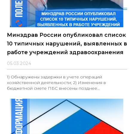
Минздрав России опубликовал список
10 типичных нарушений, выявленных в
работе учреждений здравоохранения
05.03.2024
1) Обнаружены задержки в учете операций
хозяйственной деятельности; 2) Изменения в
бюджетной смете ПБС внесены позднее
установленного срока; 3) Используются счета, не
предусмотренные Рабочим планом счетов; 4) На
счете 101 08 «Прочие основные средства» отсутствует
учет движимого имущества, соответствующего
критериям основных средств; 5) На забалансовом
счете 10 «Обеспечение исполнения обязательств» не
отражены банковские гарантии, что исказило
финансовую отчетность; 6) Отсутствуют инвентарные