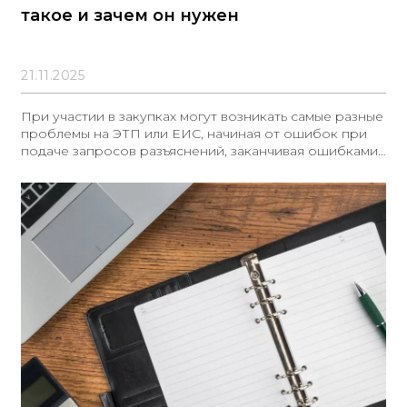
такое и зачем он нужен
21.11.2025
При участии в закупках могут возникать самые разные
проблемы на ЭТП или ЕИС, начиная от ошибок при
подаче запросов разъяснений, заканчивая ошибками
при подаче заявки или ценового предложения на
ЭТП. При этом очень важно понимать, что все
действия ЭТП регулируются нормами 44-ФЗ, а значит
также подлежат обжалованию в антимонопольном
органе в порядке, установленном ст. 105 44-ФЗ. Но
чтобы подтвердить наличие ошибок, просто скринов
экрана недостаточно. Именно для подтверждения
возможных сбоев и ошибок был создан ГИС
Независимый регистратор