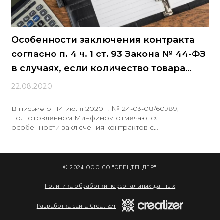
Особенности заключения контракта
согласно п. 4 ч. 1 ст. 93 Закона № 44-ФЗ
в случаях, если количество товара
определить невозможно
22.08.2020
В письме от 14 июля 2020 г. № 24-03-08/60989,
подготовленном Минфином отмечаются
особенности заключения контрактов с
едпоставщиком
© 2024 ООО СО "СПЕЦТЕНДЕР"
Политика обработки персональных данных
Разработка сайта Creatizer