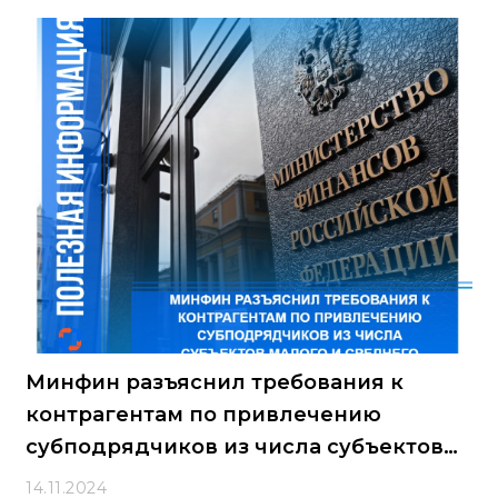
Минфин разъяснил требования к
контрагентам по привлечению
субподрядчиков из числа субъектов
малого и среднего
14.11.2024