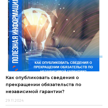
несколько однотипных малых закупок у одного
поставщика; изменятся требования к формированию
извещений о закупках с неопределённым объёмом;
будут скорректированы правила применения
антидемпинговых мер; расширится перечень товаров,
подлежащих ограничениям, включая новые
медицинские изделия
Как опубликовать сведения о
прекращении обязательств по
независимой гарантии?
29.11.2024