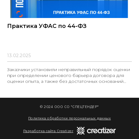
Практика УФАС по 44-ФЗ
13.02.2025
Заказчики установили неправильный порядок оценки
при определении ценового барьера договора для
оценки опыта, а также без достаточных оснований
применили дополнительные требования и не
предоставили полное описание объекта закупки.
Данные вопросы подробно рассмотрены в обзоре от
«Консультант-Плюс». **Неправильный порядок
© 2024 ООО СО "СПЕЦТЕНДЕР"
оценки** Заказчик провел закупку работ по ремонту
автодороги и ввел дополнительные требования
Политика обработки персональных данных
Разработка сайта Creatizer