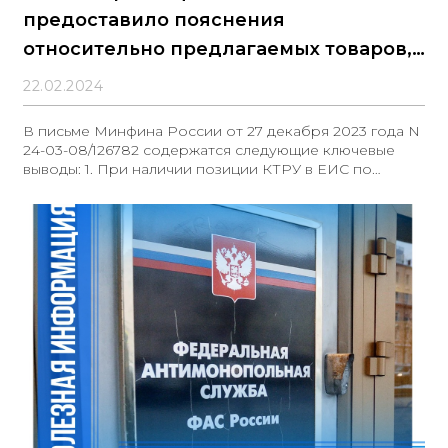
предоставило пояснения
относительно предлагаемых товаров,
работ
22.02.2024
В письме Минфина России от 27 декабря 2023 года N
24-03-08/126782 содержатся следующие ключевые
выводы: 1. При наличии позиции КТРУ в ЕИС по
закупаемым товарам, работам или услугам,
необходимо указывать информацию из этой позиции
в извещении в структурированном виде, а также
дополнительные характеристики (п.5 ч.1 ст.42 Закона
№44-ФЗ). Если позиция отсутствует, характеристики
указываются в извещении в структурированном виде.
2. Указанные положения применяются независимо от
объекта закупки и направлены на цифровизацию
процесса закупок. 3