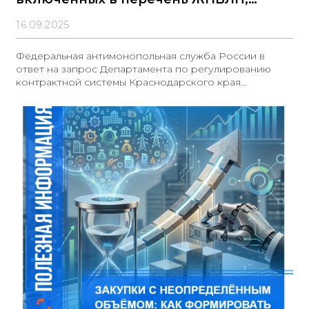
применяется преимущество
16.09.2025
Федеральная антимонопольная служба России в
ответ на запрос Департамента по регулированию
контрактной системы Краснодарского края
сообщила, что по вопросам применения
национального режима при закупках лекарственных
препаратов, не включённых в перечень ЖНВЛП,
поддерживает позицию Министерства финансов
России, изложенную в письме от 25.07.2025 № 24-06-
06/72099