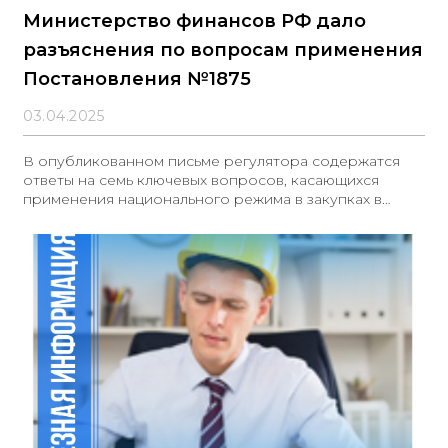
Министерство финансов РФ дало
разъяснения по вопросам применения
Постановления №1875
03.04.2025
В опубликованном письме регулятора содержатся
ответы на семь ключевых вопросов, касающихся
применения национального режима в закупках в
соответствии с Постановлением Правительства
Российской Федерации от 23 декабря 2024 года №
1875. Основные положения письма: 1) Постановление
№ 1875 не охватывает вопросы, связанные с расчетом
начальной максимальной цены контракта (НМЦК)
заказчиком, включая значения цен, указанные в
подпункте «и» пункта 5 данного Постановления