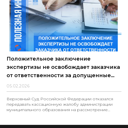
Положительное заключение
экспертизы не освобождает заказчика
от ответственности за допущенные
ошибки в смете
05.02.2026
Верховный Суд Российской Федерации отказался
передавать кассационную жалобу администрации
муниципального образования на рассмотрение
Судебной коллегии по экономическим спорам,
подтвердив тем самым правомерность позиции
органов казначейского контроля и выводов