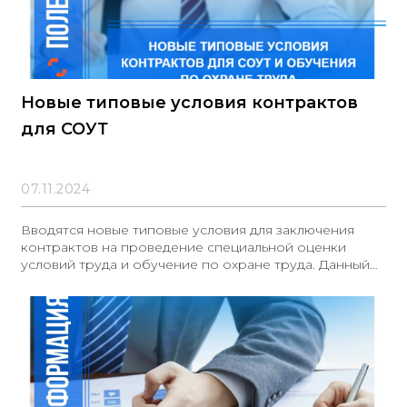
Новые типовые условия контрактов
для СОУТ
07.11.2024
Вводятся новые типовые условия для заключения
контрактов на проведение специальной оценки
условий труда и обучение по охране труда. Данный
документ включает: типовые условия контрактов для
проведения специальной оценки условий труда и
типовые условия контрактов на оказание услуг по
обучению работодателей и работников в области
охраны труда. Установленные типовые условия
обязательны для применения при осуществлении
государственных закупок, извещения о которых
публикуются в ЕИС. Документ: ID 04/12/10-24/00151933