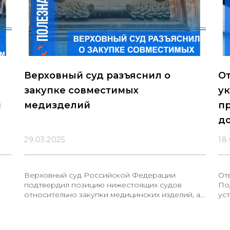
Верховный суд разъяснил о
От
закупке совместимых
ук
м
медизделий
п
до
уч
29.03.2025
18
Верховный суд Российской Федерации
От
подтвердил позицию нижестоящих судов
По
относительно закупки медицинских изделий, а
ус
именно «Набор ангиографический. КТРУ
зак
32.50.50.190-00001378, шприцы для
пр
го
рентгенконтрастных/магнитоконтрастных
за