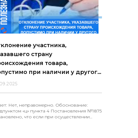
клонение участника,
азавшего страну
роисхождения товара,
пустимо при наличии у другого
астника сертификата СТ-1
.09.2025
вет: Нет, неправомерно. Обоснование:
дпунктом «ц» пункта 4 Постановления №1875
тановлено, что если при осуществлении
упки товаров, указанных в позициях 1 - 433
иложения №2 к Постановления №1875,
казчиком задекларировано отсутствие в