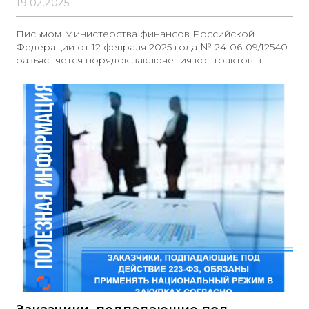
19.02.2025
Письмом Министерства финансов Российской
Федерации от 12 февраля 2025 года № 24-06-09/12540
разъясняется порядок заключения контрактов в
простой письменной форме (авансовый отчёт) в
соответствии с Федеральным законом № 44-ФЗ.
Ведомство указывает, что контракты с единственным
поставщиком могут быть оформлены в простой
письменной форме в определённых случаях, включая
закупки, указанные в пункте 4 части 1 статьи 93 Закона
№ 44-ФЗ. Основные положения письма Минфина
следующие: 1