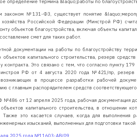
кое определение термина &laquo;работы по благоустройст
 законом №131-ФЗ, существует понятие &laquo;меропр
 хозяйства Российской Федерации (Минстрой РФ) счита
онту объектов благоустройства, включая объекты капиталь
составление смет для таких работ.
етной документации на работы по благоустройству терр
ю объектов капитального строительства, резерв средств
ну контракта. Это связано с тем, что согласно пункту 17
Минстроя РФ от 4 августа 2020 года №421/пр, резерв
 возникающих в процессе разработки рабочей докумен
нию с главным распорядителем средств соответствующего
 №486 от 12 апреля 2025 года, рабочая документация д
 объектов капитального строительства, в отношении ко
. Также это касается случаев, когда для выполнения 
инженерных изысканий, выполненных для подготовки такой
раля 2025 года №11603-АВ/09