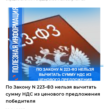
дополнительными требованиями, указанными в
пункте 2 позиции 17 и пунктах 1 и 2 позиции 18
приложения к Постановлению Правительства РФ №
2571, необходимо предоставление исполняемого
договора по 223-ФЗ или контракта по 44-ФЗ на
выполнение работ по ремонту и содержанию
автомобильной дороги в качестве прямого
исполнителя (генерального подрядчика), а не
субподрядчика
По Закону N 223-ФЗ нельзя вычитать
сумму НДС из ценового предложения
победителя