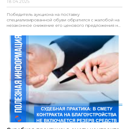
18.04.2025
Победитель аукциона на поставку
специализированной обуви обратился с жалобой на
незаконное снижение его ценового предложения на
сумму НДС. Заказчик установил данное условие для
участников, применяющих УСН. УФАС обнаружило
нарушение: в соответствии с Законом N 223-ФЗ
заказчик не вправе уменьшать ценовое предложение
на сумму НДС