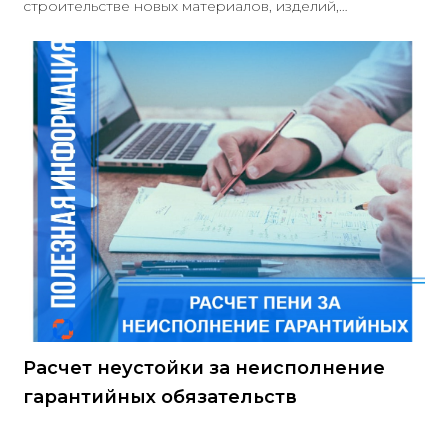
строительстве новых материалов, изделий,
конструкций и технологий, которые не охвачены
действующими строительными нормами,
национальными стандартами и другими
регулирующими документами. Согласно приказу
Минстрой РФ от 08.02.2024 № 80/пр, в текущем году
такая пригодность может быть подтверждена
техническим свидетельством, которое выдается ФАУ
«Федеральным центром нормирования,
стандартизации и технической оценки соответствия в
строительстве
Расчет неустойки за неисполнение
гарантийных обязательств