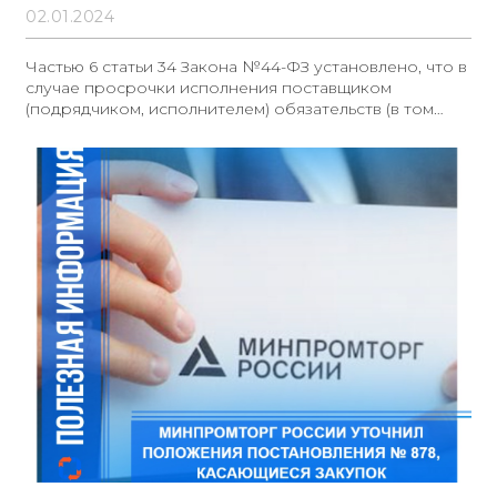
02.01.2024
Частью 6 статьи 34 Закона №44-ФЗ установлено, что в
случае просрочки исполнения поставщиком
(подрядчиком, исполнителем) обязательств (в том
числе гарантийного обязательства), предусмотренных
контрактом, заказчик направляет поставщику
(подрядчику, исполнителю) требование об уплате
неустоек (штрафов, пеней).Законом №44-ФЗ не
установлен порядок расчета пени за неисполнение,
несвоевременное исполнение гарантийных
обязательств.Вместе с тем при расчете неустойки за
несвоевременное исполнение обязательств по
гарантийному случаю заказчику следует