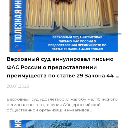
Верховный суд аннулировал письмо
ФАС России о предоставлении
преимуществ по статье 29 Закона 44-
ФЗ только общероссийским
20.01.2025
организациям инвалидов
Верховный суд удовлетворил жалобу Челябинского
регионального отделения Общероссийской
общественной организации инвалидов
«Всероссийское общество глухих» (ЧРО ОООИ ВОГ) и
признал частично недействующим письмо
Федеральной антимонопольной службы России (ФАС)