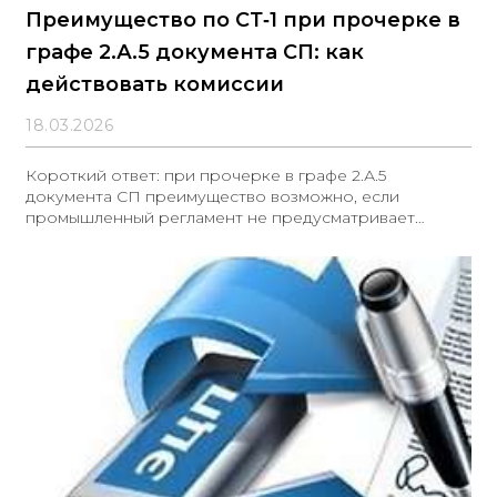
Преимущество по СТ‑1 при прочерке в
графе 2.А.5 документа СП: как
действовать комиссии
18.03.2026
Короткий ответ: при прочерке в графе 2.А.5
документа СП преимущество возможно, если
промышленный регламент не предусматривает
стадию вторичной упаковки.Приказ Минпромторга
№ 4368 устанавливает порядок оформления СП и
требует указывать во вкладке 2.А.5 сведения о
вторичной упаковке. Если же такая стадия в
технологическом цикле отсутствует, в графе
допустим прочерк — это подтверждается Правилами
GMP ЕАЭС (п