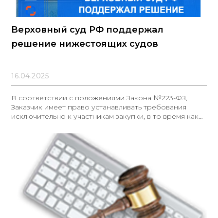
Верховный суд РФ поддержал
решение нижестоящих судов
16.04.2025
В соответствии с положениями Закона №223-ФЗ,
Заказчик имеет право устанавливать требования
исключительно к участникам закупки, в то время как
требования к субподрядным организациям
формируются Исполнителем по договору
самостоятельно. Данное положение подразумевает,
что наличие спорного требования может привести к
злоупотреблениям и противоречит принципу
равенства участников правоотношений (статья 1
Гражданского кодекса РФ)