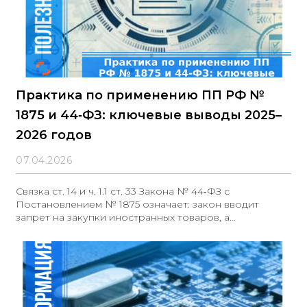
Практика по применению ПП РФ №
1875 и 44‑ФЗ: ключевые выводы 2025–
2026 годов
07.04.2026
Связка ст. 14 и ч. 1.1 ст. 33 Закона № 44‑ФЗ с
Постановлением № 1875 означает: закон вводит
запрет на закупки иностранных товаров, а
Постановление № 1875 определяет порядок
отнесения продукции к российскому
происхождению при закупках по 44‑ФЗ (п. 1 ПП №
1875). В деле указано, что заказчики установили
требования, фактически исключившие участие без
нарушения состава заявки, поскольку все товары с