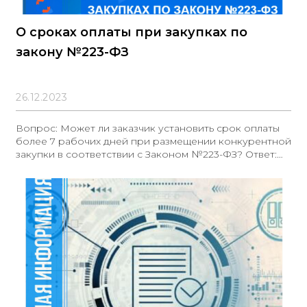
О сроках оплаты при закупках по
закону №223-ФЗ
26.12.2023
Вопрос: Может ли заказчик установить срок оплаты
более 7 рабочих дней при размещении конкурентной
закупки в соответствии с Законом №223-ФЗ? Ответ:
Да, заказчик вправе установить срок оплаты более 7
рабочих дней, если такая возможность
предусмотрена Положением о закупке заказчика и
закупка не осуществляется с преимуществом для
субъектов малого и среднего предпринимательства
(МСП). Обоснование: В соответствии с частью 5.3
статьи 3 Закона №223-ФЗ, срок оплаты должен
составлять не более 7 рабочих дней с даты приемки
товара (выполненной