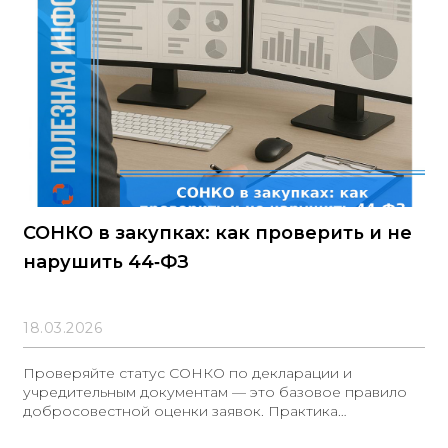
статьи 3 Закона №223-ФЗ, срок оплаты должен
составлять не более 7 рабочих дней с даты приемки
товара (выполненной
СОНКО в закупках: как проверить и не
нарушить 44‑ФЗ
18.03.2026
Проверяйте статус СОНКО по декларации и
учредительным документам — это базовое правило
добросовестной оценки заявок. Практика
подтверждена: суд указал на значимость проверки