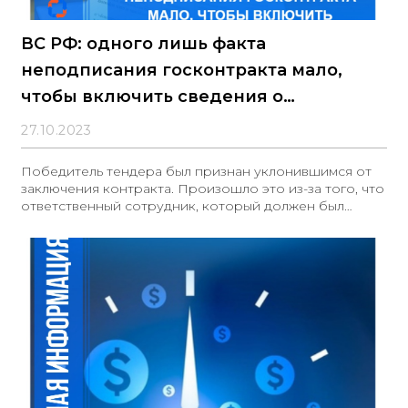
ВС РФ: одного лишь факта
неподписания госконтракта мало,
чтобы включить сведения о
победителе в РНП
27.10.2023
Победитель тендера был признан уклонившимся от
заключения контракта. Произошло это из-за того, что
ответственный сотрудник, который должен был
подписать контракт, не явился на работу по причине
заболевания и не уведомил руководство о
необходимости подписания. В итоге, срок для
подписания контракта был пропущен. Контролеры
включили данную информацию в Реестр
недобросовестных поставщиков (РНП). Верховный
Суд Российской Федерации поддержал решения
судов первой и апелляционной инстанций, которые
не согласились с решением антимонопольной службы