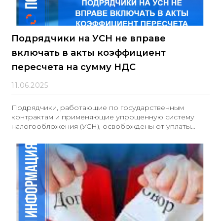
Подрядчики на УСН не вправе
включать в акты коэффициент
пересчета на сумму НДС
11.06.2025
Подрядчики, работающие по государственным
контрактам и применяющие упрощенную систему
налогообложения (УСН), освобождены от уплаты
НДС. В связи с этим они не имеют права включать в
акты приемки выполненных работ тендерный
повышающий коэффициент, рассчитываемый с учетом
суммы НДС, поскольку это не соответствует условиям
локального сметного расчета, составленного с
учетом НДС. Данная практика может привести к
неосновательному обогащению подрядчика