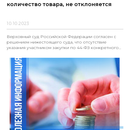
количество товара, не отклоняется
10.10.2023
Верховный суд Российской Федерации согласен с
решением нижестоящего суда, что отсутствие
указания участником закупки по 44-ФЗ конкретного
количества поставляемого товара в его заявке не
является достаточным основанием для отклонения
этой заявки. Согласно пункту 1 части 1 статьи 33 №44-
ФЗ, количество товара не является информацией об
объекте закупки и не является его функциональной,
технической, качественной или эксплуатационной
характеристикой. В соответствии с частью 5 статьи 43
№44-ФЗ, подача заявки на участие в закупке означает
согласие