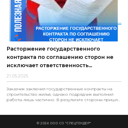
Расторжение государственного
контракта по соглашению сторон не
исключает ответственность
подрядчика
21.05.2025
Заказчик заключил государственные контракты на
строительство жилья, однако подрядчик выполнил
работы лишь частично. В результате стороны пришли
к соглашению о расторжении договоров. Для
завершения строительства заказчику было
необходимо заключить новый контракт, стоимость
которого оказалась выше. Суды признали
© 2024 ООО СО "СПЕЦТЕНДЕР"
первоначальную сделку замещающей и обязали