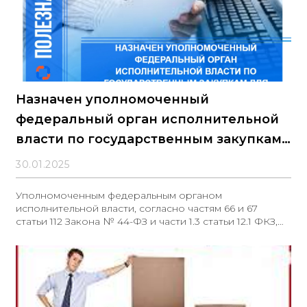
Назначен уполномоченный
федеральный орган исполнительной
власти по государственным закупкам
для Крыма и Севастополя
30.01.2025
Уполномоченным федеральным органом
исполнительной власти, согласно частям 66 и 67
статьи 112 Закона № 44-ФЗ и части 1.3 статьи 12.1 ФКЗ,
назначен Минфин России. Данный документ вступает
в силу с 27 января 2025 года и касается образования
новых субъектов РФ, включая Республику Крым и
город федерального значения Севастополь.
Документ: Постановление Правительства РФ от
27.01.2025 № 53