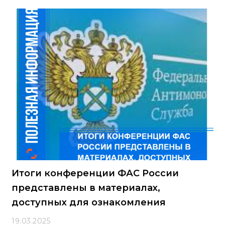
закупки не должно включаться требование или
указание на товарные знаки, знаки обслуживания и
фирменные наименования, если это ограничивает
число участников закупки. Согласно положениям
части 1.1 статьи 33 Закона № 44-ФЗ, заказчик обязан
указывать характеристики товаров российского
происхождения при подготовке описания объекта
закупки, если на него распространяются запреты,
ограничения или
Итоги конференции ФАС России
представлены в материалах,
доступных для ознакомления
19.03.2025