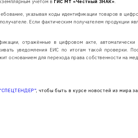
экземплярным учётом в
ГИС МТ «Честный ЗНАК»
.
ребование, указывая коды идентификации товаров в циф
ополучателе. Если фактическим получателем продукции явл
ификации, отражённые в цифровом акте, автоматически
ивать уведомления ЕИС по итогам такой проверки. По
жит основанием для перехода права собственности на мед
 "СПЕЦТЕНДЕР"
, чтобы быть в курсе новостей из мира з