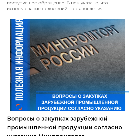
поступившее обращение. В нем указано, что
использование положений постановления
Правительства РФ № 1875 от 23.12.2024 не
освобождает заказчиков от необходимости
соблюдения норм Закона № 44-ФЗ, а также связанных
с ним нормативных правовых актов, включая
распоряжение Правительства РФ от 08.12.2021 №
3500-р. Данное распоряжение определяет перечень
товаров, работ и услуг, при закупке которых
учреждениям и предприятиям уголовно-
исполнительной системы предоставляются
преимущества
Вопросы о закупках зарубежной
промышленной продукции согласно