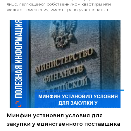
лицо, являющееся собственником квартиры или
жилого помещения, имеет право участвовать в
закупках лично или через своего представителя при
наличии соответствующей доверенности. Для
осуществления такого участия необходимо
зарегистрироваться в ЕИС и аккредитовать
соответствующего представителя на электронной
площадке. Важно отметить, что если участие в
закупке осуществляется через представителя, то
последний должен действовать от имени участника
закупки (то есть от имени собственника квартиры), а
Минфин установил условия для
закупки у единственного поставщика