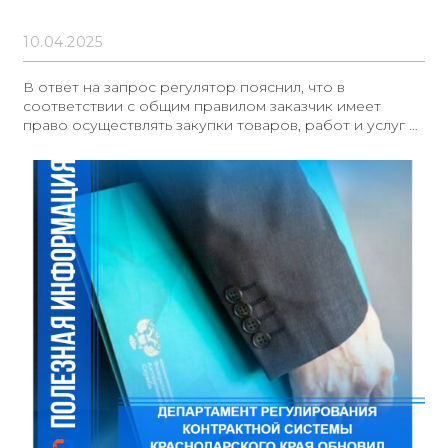
10.04.2025
В ответ на запрос регулятор пояснил, что в
соответствии с общим правилом заказчик имеет
право осуществлять закупки товаров, работ и услуг у
единственного поставщика (подрядчика,
исполнителя). При этом необходимо соблюдать
ограничения, установленные Законом № 44-ФЗ,
касающиеся предельной цены контракта,
максимальной доли таких закупок и общего объёма в
абсолютном выражении