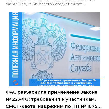
разъяснило, какие реестры следует считать
«государственными» при применении подп. «н» и «о» п.
1 ч. 1 ст. 43 Закона № 44-ФЗ. Запрос поступил от ФАС
России и касался вопроса: ограничивается ли это
понятие перечнем, утверждённым распоряжением
Правительства РФ № 584-р, либо включает и иные
ресурсы. Минфин указал: понятие «государственные
реестры» не сводится к перечню по № 584-р
ФАС разъяснила применение Закона
№ 223‑ФЗ: требования к участникам,
СМСП‑квота, нацрежим по ПП № 1875,