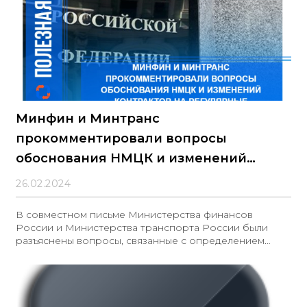
Минфин и Минтранс
прокомментировали вопросы
обоснования НМЦК и изменений
контрактов на регулярные перевозки
26.02.2024
В совместном письме Министерства финансов
России и Министерства транспорта России были
разъяснены вопросы, связанные с определением
НМЦК в области регулярных перевозок пассажиров
и багажа автомобильным транспортом и городским
наземным электрическим транспортом по
регулируемым тарифам, а также изменения
значительных условий таких контрактов. В письме