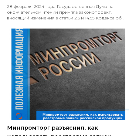
28 февраля 2024 года Государственная Дума на
окончательном чтении приняла законопроект,
вносящий изменения в статьи 2.5 и 14.55 Кодекса об
административных правонарушениях Российской
Федерации. Законопроект устанавливает
административную ответственность для должностных
лиц военных представительств государственного
заказчика за нарушения требований контроля
качества и приемки продукции по государственным
оборонным контрактам. За указанные нарушения
предусмотрено наложение административного
штрафа в размере от 30 до 50 тысяч рублей
Минпромторг разъяснил, как