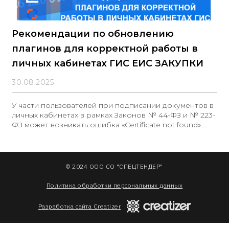
Рекомендации по обновлению
плагинов для корректной работы в
личных кабинетах ГИС ЕИС ЗАКУПКИ
30.08.2025
У части пользователей при подписании документов в
личных кабинетах в рамках Законов № 44-ФЗ и № 223-
ФЗ может возникать ошибка «Certificate not found».
Данная проблема обусловлена изменениями в
правилах взаимодействия расширений с браузерами
на основе Chromium (в том числе Яндекс.Браузером).
Для обеспечения корректной работы в ГИС ЕИС
© 2024 ООО СО "СПЕЦТЕНДЕР"
ЗАКУПКИ рекомендуется обновить следующие
плагины: КриптоПро ЭЦП Browser plug-in и Госплагин
Политика обработки персональных данных
(для заказчиков по Закону № 223-ФЗ и участников
закупок). Источник: ГИС ЕИС ЗАКУПКИ
Разработка сайта Creatizer