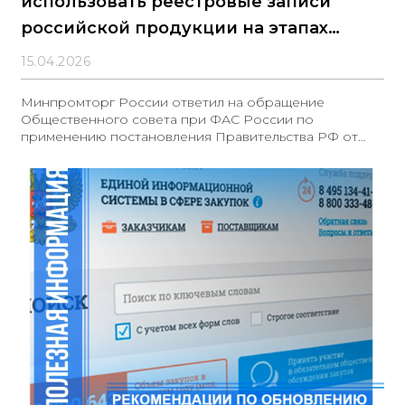
использовать реестровые записи
российской продукции на этапах
закупки
15.04.2026
Минпромторг России ответил на обращение
Общественного совета при ФАС России по
применению постановления Правительства РФ от
23.12.2024 № 1875 и уточнил порядок использования
реестровых записей российской промышленной
продукции на разных стадиях закупочного
цикла.Ключевой вывод: реестровая запись
подтверждает исключительно страну происхождения
товара