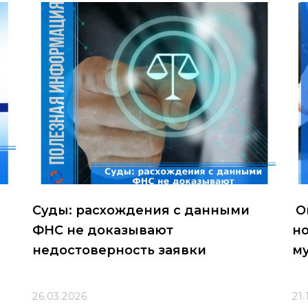
Суды: расхождения с данными
О
ФНС не доказывают
но
недостоверность заявки
му
26.03.2026
21.