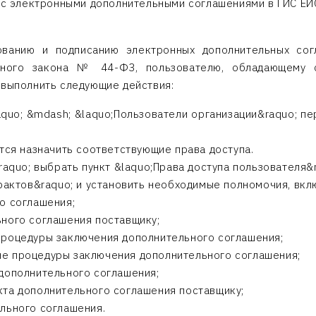
ы с электронными дополнительными соглашениями в ГИС Е
ванию и подписанию электронных дополнительных сог
ного закона № 44-ФЗ, пользователю, обладающему ст
 выполнить следующие действия:
aquo; &mdash; &laquo;Пользователи организации&raquo; п
тся назначить соответствующие права доступа.
raquo; выбрать пункт &laquo;Права доступа пользователя&r
трактов&raquo; и установить необходимые полномочия, вк
о соглашения;
ного соглашения поставщику;
процедуры заключения дополнительного соглашения;
е процедуры заключения дополнительного соглашения;
дополнительного соглашения;
та дополнительного соглашения поставщику;
льного соглашения.