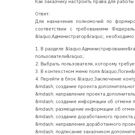
Как заказчику настроить права для работ
Ответ:
Для назначения полномочий по формиро
соответствии с требованиями Федераль
&laquo;Администратор&raquo;, необходимо
1. В разделе &laquo;Администрирование&r
пользователи&raquo;.
2. Выбрать пользователя, которому требуе
3. В контекстном меню поля &laquo;Логин&
4. Перейти в блок &laquo;Заключение кон
&mdash; создание проекта дополнительног
&mdash; направление проекта дополнитель
&mdash; создание информации об отмене 
&mdash; размещение информации об отмен
&mdash; создание доработанного проекта 
&mdash; направление доработанного проек
&mdash; подписание заказчиком дополните