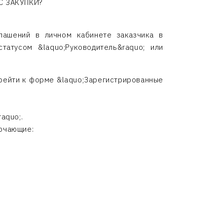
ИС ЗАКУПКИ?
лашений в личном кабинете заказчика в
атусом &laquo;Руководитель&raquo; или
ерейти к форме &laquo;Зарегистрированные
aquo;.
лючающие: