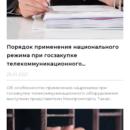
Порядок применения национального
режима при госзакупке
телекоммуникационного
оборудования рассказали в
25.01.2021
Минпромторге
Об особенностях применения нацрежима при
госзакупке телекоммуникационного оборудования
выступили представители Минпромторга. Такая
информация появилась в новом письме ведомства.