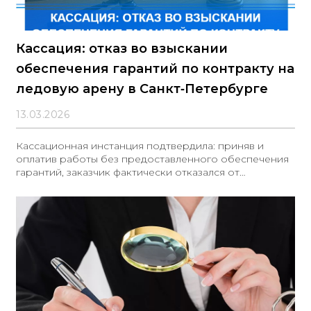
Кассация: отказ во взыскании
обеспечения гарантий по контракту на
ледовую арену в Санкт‑Петербурге
13.03.2026
Кассационная инстанция подтвердила: приняв и
оплатив работы без предоставленного обеспечения
гарантий, заказчик фактически отказался от
предусмотренного контрактом способа
обеспечения и не вправе требовать его позже
⚖️Муниципальный контракт на строительство крытой
ледовой арены в Санкт‑Петербурге предусматривал
обеспечение гарантий в размере 10% от НМЦК —
свыше 26,5 млн руб., со сроком предоставления не
позднее одного рабочего дня до завершения работ.
Гарантийный срок на объект — 5 лет