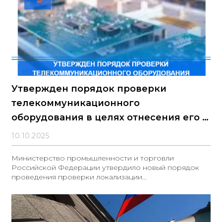
Утвержден порядок проверки
телекоммуникационного
оборудования в целях отнесения его к
российской промышленной
10.10.2025
продукции
Министерство промышленности и торговли
Российской Федерации утвердило новый порядок
проведения проверки локализации
телекоммуникационного оборудования с целью
подтверждения российского происхождения
продукции