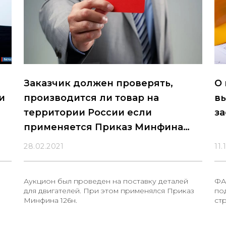
Заказчик должен проверять,
О
и
производится ли товар на
в
территории России если
з
применяется Приказ Минфина
№126н
28.02.2021
11.
Аукцион был проведен на поставку деталей
ФА
для двигателей. При этом применялся Приказ
по
Минфина 126н.
ст
за