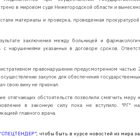
трено в мировом суде Нижегородской области и вынесе
 стали материалы и проверка, проведенная прокуратурой
езультате заключения между больницей и фармакологич
ь с нарушениями указанных в договоре сроков. Ответс
нистративном правонарушении предусмотренном частью 2 
и осуществлении закупок для обеспечения государственных
ач свою вину не признал.
ие отягчающих обстоятельств позволили смягчить меру н
новление в законную силу пока не вступило. "РГ" н
кацией главного врача.
 "СПЕЦТЕНДЕР"
, чтобы быть в курсе новостей из мира з