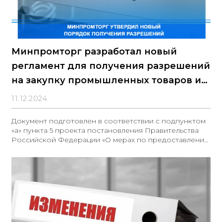
Минпромторг разработал новый
регламент для получения разрешений
на закупку промышленных товаров из
иностранных государств
11.12.2024
Документ подготовлен в соответствии с подпунктом
«а» пункта 5 проекта постановления Правительства
Российской Федерации «О мерах по предоставлению
национального режима при осуществлении
закупок…», который вносит значительные изменения в
законодательство о закупках (актуальная версия от
02.12.2024 доступна на сайте Минфина России).
Действующий порядок получения разрешений на
закупку импортных товаров будет отменен