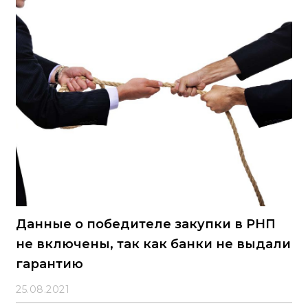
нужд&raquo; внесены изменения, устанавливающие
специальные правила осуществления закупок в 2026
году. В частности, продлена до 1 января 2027 года
возможность заключения строительных контрактов
по принципу &laquo;под ключ&raquo; (часть 56 статьи
112 Закона № 44-ФЗ)
Данные о победителе закупки в РНП
не включены, так как банки не выдали
гарантию
25.08.2021