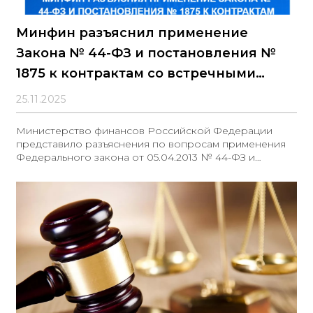
Минфин разъяснил применение
Закона № 44-ФЗ и постановления №
1875 к контрактам со встречными
инвестиционными обязательствам
25.11.2025
Министерство финансов Российской Федерации
представило разъяснения по вопросам применения
Федерального закона от 05.04.2013 № 44-ФЗ и
постановления Правительства РФ от 23.12.2024 №
1875 в отношении контрактов, предусматривающих
встречные инвестиционные обязательства.
Ведомство отметило следующее: - Статья 111.4 Закона
№ 44-ФЗ не ограничивает возможность включения в
контракт условий о поставке товаров или оказании
услуг до выполнения инвестиционных обязательств