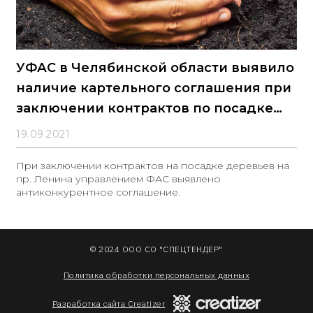
УФАС в Челябинской области выявило
наличие картельного соглашения при
заключении контрактов по посадке
деревьев
19.09.2021
При заключении контрактов на посадке деревьев на
пр. Ленина управлением ФАС выявлено
антиконкурентное соглашение.
© 2024 ООО СО "СПЕЦТЕНДЕР"
Политика обработки персональных данных
Разработка сайта Creatizer