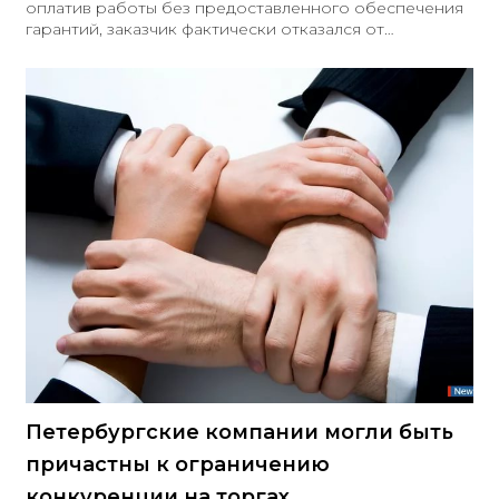
оплатив работы без предоставленного обеспечения
гарантий, заказчик фактически отказался от
предусмотренного контрактом способа
обеспечения и не вправе требовать его позже
⚖️Муниципальный контракт на строительство крытой
ледовой арены в Санкт‑Петербурге предусматривал
обеспечение гарантий в размере 10% от НМЦК —
свыше 26,5 млн руб., со сроком предоставления не
позднее одного рабочего дня до завершения работ.
Гарантийный срок на объект — 5 лет
Петербургские компании могли быть
причастны к ограничению
конкуренции на торгах