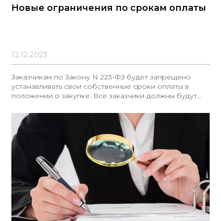
Новые ограничения по срокам оплаты
12.12.2023
Заказчикам по Закону N 223-ФЗ будет запрещено
устанавливать свои собственные сроки оплаты в
положении о закупке. Все заказчики должны будут
придерживаться общего правила, согласно которому
срок оплаты не должен превышать 7 рабочих дней с
даты приемки. Однако есть исключения, когда для
нужд обороны и безопасности страны в законе или
акте правительства установлен иной срок.
Предполагается, что новые правила вступят в силу с
момента их опубликования в виде закона