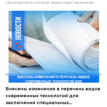
законопроекта, который предоставит заказчикам
право на отстранение участников закупок за
предоставление недостоверных сведений в любое
время до подписания контракта, даже если эти
сведения не связаны с требованиями к участнику.
Внесенные поправки касаются статей 31 и 43 Закона
№ 44-ФЗ
Внесены изменения в перечень видов
современных технологий для
заключения специальных