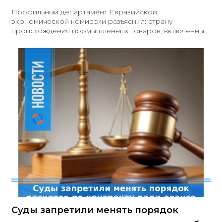
Профильный департамент Евразийской
экономической комиссии разъяснил: страну
происхождения промышленных товаров, включённых
в Приложение 1.1 к Решению Совета ЕЭК № 105,
необходимо подтверждать исключительно
сведениями Евразийского реестра промышленной
продукции (ЕРПТ). Альтернативные документы не
принимаются.С января 2026 года Решение Совета
ЕЭК № 117 существенно расширило Приложение 1.1 к
Решению № 105 — перечень дополнен более чем
двумя десятками позиций, включая медицинские
изделия
Суды запретили менять порядок