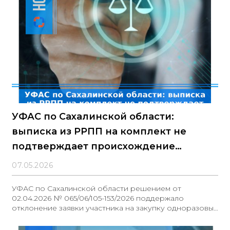
УФАС по Сахалинской области:
выписка из РРПП на комплект не
подтверждает происхождение
отдельных изделий
07.05.2026
УФАС по Сахалинской области решением от
02.04.2026 № 065/06/105-153/2026 поддержало
отклонение заявки участника на закупку одноразовых
операционных халатов.Уполномоченное учреждение
закупало «халаты операционные одноразового