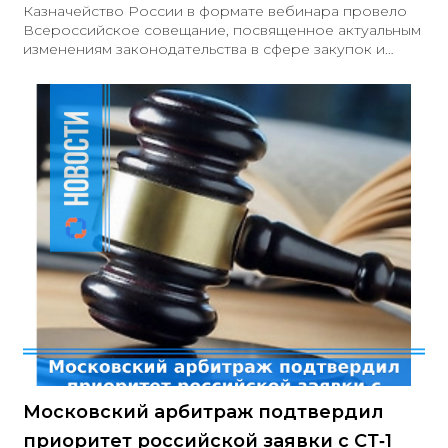
Казначейство России в формате вебинара провело
Всероссийское совещание, посвященное актуальным
изменениям законодательства в сфере закупок и
новым возможностям ГИС ЕИС ЗАКУПКИ версии 15.3.
Основные темы: - новые возможности при
проведении электронных процедур, заключении
цифровых контрактов и дополнительных соглашений
- новации реестра контрактов - обновление реестра
принимаемых бюджетных обязательств - развитие
функционала электронного актирования,
одностороннего отказа и претензионной переписки
- ГИС «Независимый
Московский арбитраж подтвердил
приоритет российской заявки с СТ‑1