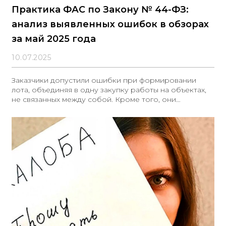
Практика ФАС по Закону № 44-ФЗ:
анализ выявленных ошибок в обзорах
за май 2025 года
10.07.2025
Заказчики допустили ошибки при формировании
лота, объединяя в одну закупку работы на объектах,
не связанных между собой. Кроме того, они
применяли универсальную предквалификацию вместо
установления дополнительных требований и без
достаточных оснований отклоняли заявки участников.
Подробности изложены в обзоре КонсультантПлюс. 1.
Ошибки при формировании лота В закупке с
дополнительными требованиями подрядчику
необходимо было одновременно выполнить
капитальный ремонт пяти зданий