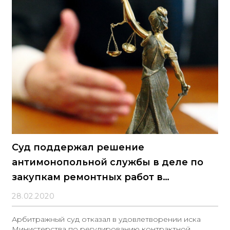
Суд поддержал решение
антимонопольной службы в деле по
закупкам ремонтных работ в
Иркутской области стоимостью 2
28.02.2020
миллиарда рублей
Арбитражный суд отказал в удовлетворении иска
Министерства по регулированию контрактной